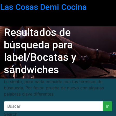
Saltar
Las Cosas Demi Cocina
al
contenido
Resultados de
búsqueda para
label/Bocatas y
sándwiches
Lo siento, pero nada coincide con tus términos de
búsqueda. Por favor, prueba de nuevo con algunas
palabras clave diferentes.
Ir
Search